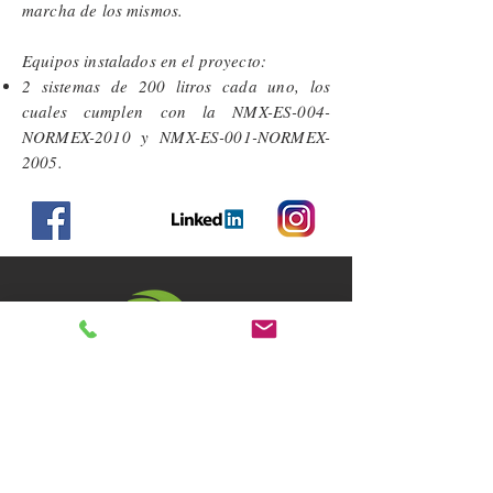
marcha de los mismos.
Equipos instalados en el proyecto:
2 sistemas de 200 litros cada uno, los
cuales
cumplen
con la NMX-ES-004-
NORMEX-2010 y NMX-ES-001-NORMEX-
2005.
ECOVA GREEN S.A. DE C.V.
www.ecovagreen.com
Ciudad de México
Av. Pedro Henríquez Ureña 619 Col. Los Reyes Coyoacán.